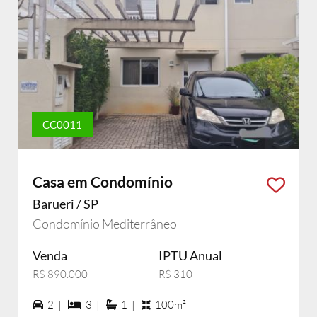
CC0011
Casa em Condomínio
Barueri / SP
Condomínio Mediterrâneo
Venda
IPTU Anual
R$ 890.000
R$ 310
2 vagas na garagem
3 dormiórios
1 suítes
2 |
3 |
1 |
100m²