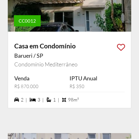
CC0012
Casa em Condomínio
Barueri / SP
Condomínio Mediterrâneo
Venda
IPTU Anual
R$ 870.000
R$ 350
2 vagas na garagem
3 dormiórios
1 suítes
2 |
3 |
1 |
98m²