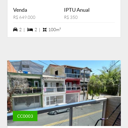
Venda
IPTU Anual
R$ 649.000
R$ 350
2 vagas na garagem
2 dormiórios
2 |
2 |
100m²
CC0003