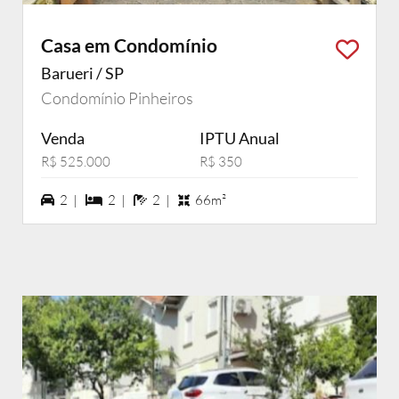
Casa em Condomínio
Barueri / SP
Condomínio Pinheiros
Venda
IPTU Anual
R$ 525.000
R$ 350
2 vagas na garagem
2 dormiórios
2 banheiros
2 |
2 |
2 |
66m²