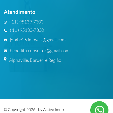
Atendimento
( 11 ) 95139-7300
( 11 ) 95130-7300
jotabe25.imoveis@gmail.com
beneditu.consultor@gmail.com
Alphaville, Barueri e Região
© Copyright 2026 - by
Active Imob