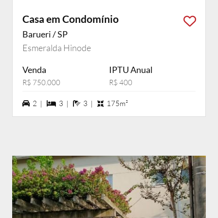
Casa em Condomínio
Barueri / SP
Esmeralda Hinode
Venda
IPTU Anual
R$ 750.000
R$ 400
2 vagas na garagem
3 dormiórios
3 banheiros
2 |
3 |
3 |
175m²