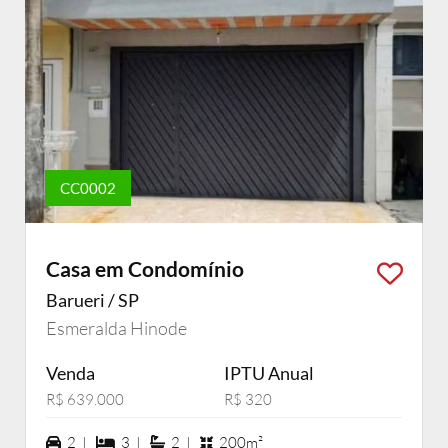
CC0002
Casa em Condomínio
Barueri / SP
Esmeralda Hinode
Venda
IPTU Anual
R$ 639.000
R$ 320
2 vagas na garagem
3 dormiórios
2 suítes
2 |
3 |
2 |
200m²