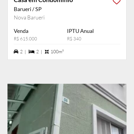
Barueri / SP
Nova Barueri
Venda
IPTU Anual
R$ 615.000
R$ 340
2 vagas na garagem
2 dormiórios
2 |
2 |
100m²