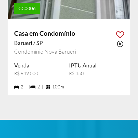
CC0006
Casa em Condomínio
Barueri / SP
Possu
Condomínio Nova Barueri
Venda
IPTU Anual
R$ 649.000
R$ 350
2 vagas na garagem
2 dormiórios
2 |
2 |
100m²