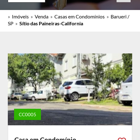
»
Imóveis
»
Venda
»
Casas em Condomínios
»
Barueri /
SP
»
Sítio das Paineiras-California
CC0005
Casa em Condomínio