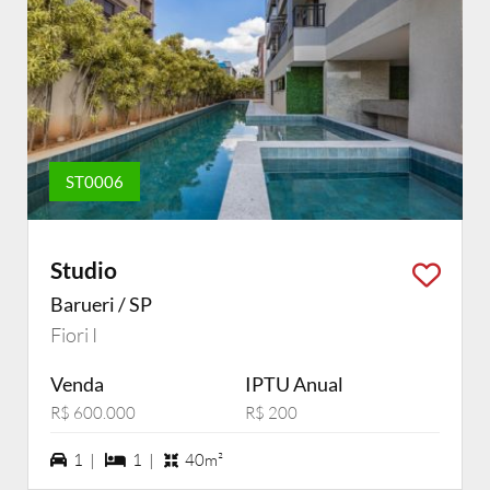
ST0006
Studio
Barueri / SP
Fiori I
Venda
IPTU Anual
R$ 600.000
R$ 200
1 vagas na garagem
1 dormiórios
1 |
1 |
40m²