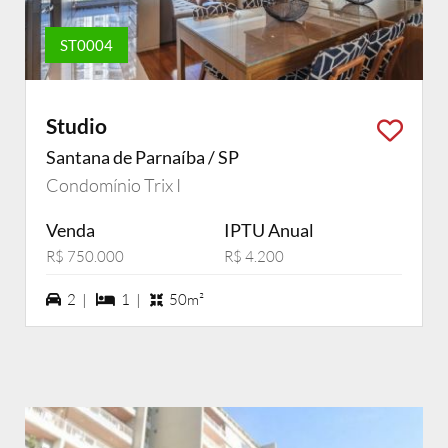
ST0004
Studio
Santana de Parnaíba / SP
Condomínio Trix I
Venda
IPTU Anual
R$ 750.000
R$ 4.200
2 vagas na garagem
1 dormiórios
2 |
1 |
50m²