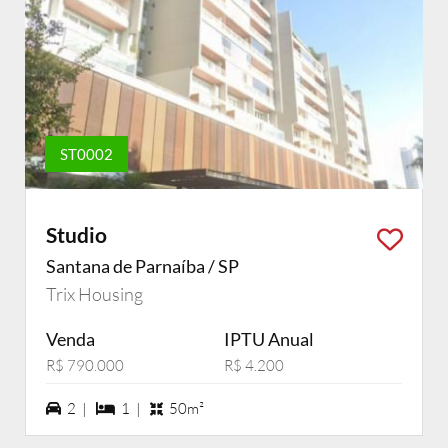
ST0002
Studio
Santana de Parnaíba / SP
Trix Housing
Venda
IPTU Anual
R$ 790.000
R$ 4.200
2 vagas na garagem
1 dormiórios
2 |
1 |
50m²