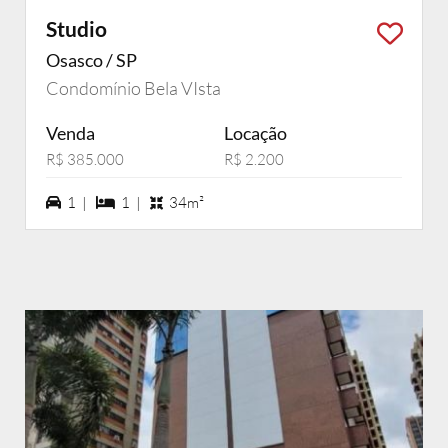
Studio
Osasco / SP
Condomínio Bela VIsta
Venda
Locação
R$ 385.000
R$ 2.200
1 vagas na garagem
1 dormiórios
1 |
1 |
34m²