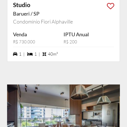
Studio
Barueri / SP
Condomínio Fiori Alphaville
Venda
IPTU Anual
R$ 730.000
R$ 200
1 vagas na garagem
1 dormiórios
1 |
1 |
40m²