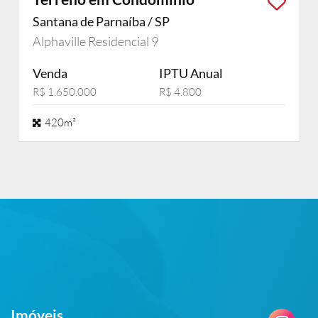
Santana de Parnaíba / SP
Alphaville Residencial 9
Venda
IPTU Anual
R$ 1.650.000
R$ 4.800
420m²
Imóveis