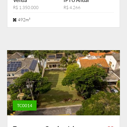
Venda
IPTU Anual
R$ 1.350.000
R$ 4.266
492m²
TC0014