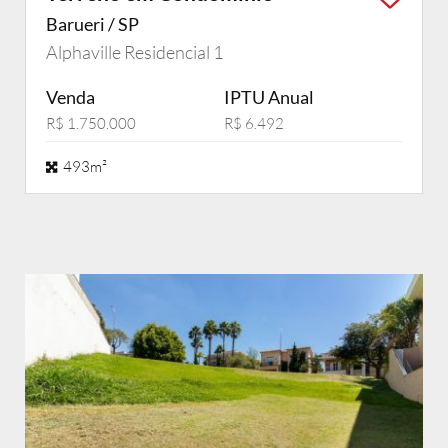
Barueri / SP
Alphaville Residencial 1
Venda
IPTU Anual
R$ 1.750.000
R$ 6.492
493m²