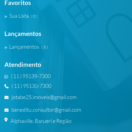
Favoritos
Sua Lista
( 0 )
Lançamentos
Lançamentos
( 5 )
Atendimento
( 11 ) 95139-7300
( 11 ) 95130-7300
jotabe25.imoveis@gmail.com
beneditu.consultor@gmail.com
Alphaville, Barueri e Região