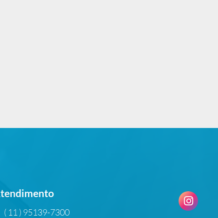
tendimento
( 11 ) 95139-7300