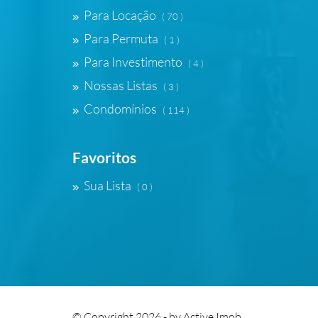
Para Locação
( 70 )
Para Permuta
( 1 )
Para Investimento
( 4 )
Nossas Listas
( 3 )
Condomínios
( 114 )
Favoritos
Sua Lista
( 0 )
© Copyright 2026 - by
Active Imob