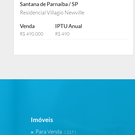
Santana de Parnaíba / SP
Residencial Villagio Newville
Venda
IPTU Anual
R$ 490.000
R$ 490
Imóveis
Para Venda
( 217 )