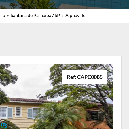
nio
»
Santana de Parnaíba / SP
»
Alphaville
Ref: CAPC0085