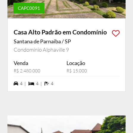
CAPC0091
Casa Alto Padrão em Condomínio
Santana de Parnaíba / SP
Condomínio Alphaville 9
Venda
Locação
R$ 2.480.000
R$ 15.000
4 vagas na garagem
4 dormiórios
4 banheiros
4 |
4 |
4