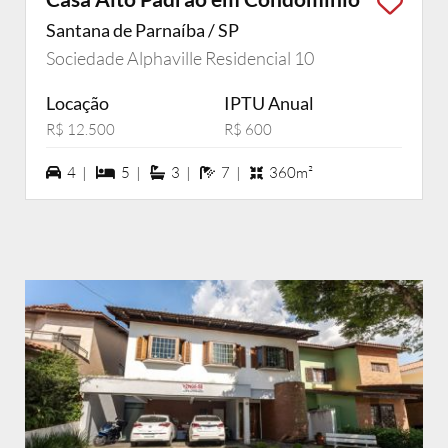
Santana de Parnaíba / SP
Sociedade Alphaville Residencial 10
Locação
IPTU Anual
R$ 12.500
R$ 600
4 vagas na garagem
5 dormiórios
3 suítes
7 banheiros
4 |
5 |
3 |
7 |
360m²