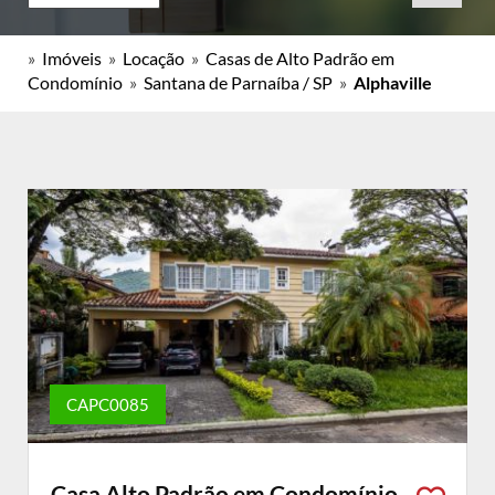
»
Imóveis
»
Locação
»
Casas de Alto Padrão em
Condomínio
»
Santana de Parnaíba / SP
»
Alphaville
CAPC0085
Casa Alto Padrão em Condomínio