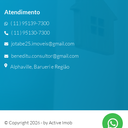
Atendimento
( 11 ) 95139-7300
( 11 ) 95130-7300
jotabe25.imoveis@gmail.com
beneditu.consultor@gmail.com
Alphaville, Barueri e Região
© Copyright 2026 - by
Active Imob