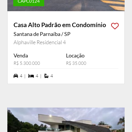
CAPC0124
Casa Alto Padrão em Condomínio
Santana de Parnaíba / SP
Alphaville Residencial 4
Venda
Locação
R$ 5.300.000
R$ 35.000
4 vagas na garagem
4 dormiórios
4 suítes
4 |
4 |
4