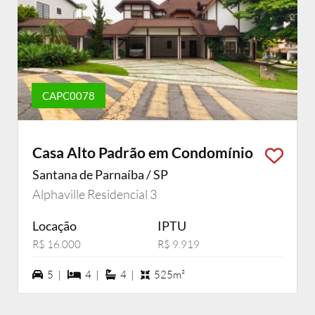
CAPC0078
Casa Alto Padrão em Condomínio
Santana de Parnaíba / SP
Alphaville Residencial 3
Locação
IPTU
R$ 16.000
R$ 9.919
5 vagas na garagem
4 dormiórios
4 suítes
5 |
4 |
4 |
525m²