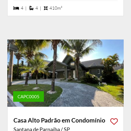
4 dormiórios
4 suítes
4 |
4 |
410m²
CAPC0005
Casa Alto Padrão em Condomínio
Santana de Parnaíba / SP