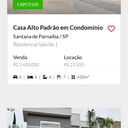
CAPC0100
Casa Alto Padrão em Condomínio
Santana de Parnaíba / SP
Residencial Valville 1
Venda
Locação
R$ 3.600.000
R$ 23.000
6 vagas na garagem
4 dormiórios
4 suítes
7 banheiros
6 |
4 |
4 |
7 |
430m²