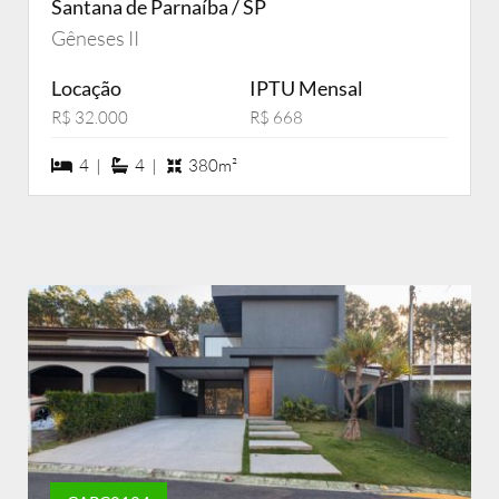
Santana de Parnaíba / SP
Gêneses II
Locação
IPTU Mensal
R$ 32.000
R$ 668
4 dormiórios
4 suítes
4 |
4 |
380m²