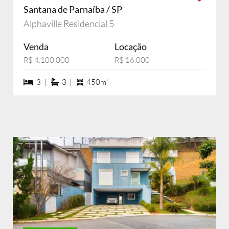
Santana de Parnaíba / SP
Alphaville Residencial 5
Venda
Locação
R$ 4.100.000
R$ 16.000
3 dormiórios
3 suítes
3 |
3 |
450m²