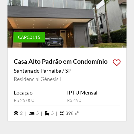
CAPC0115
Casa Alto Padrão em Condomínio
Santana de Parnaíba / SP
Residencial Gênesis I
Locação
IPTU Mensal
R$ 25.000
R$ 490
2 vagas na garagem
5 dormiórios
5 suítes
2 |
5 |
5 |
398m²