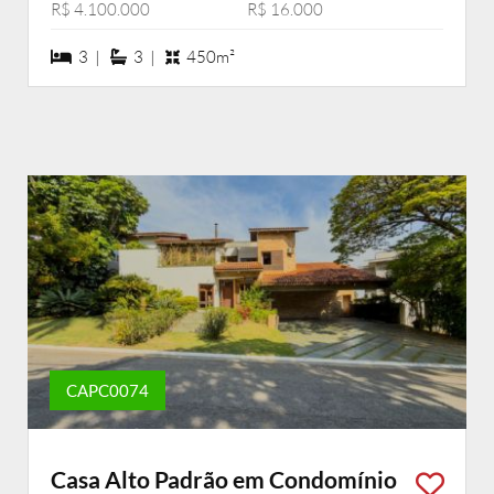
R$ 4.100.000
R$ 16.000
3 dormiórios
3 suítes
3 |
3 |
450m²
CAPC0074
Casa Alto Padrão em Condomínio