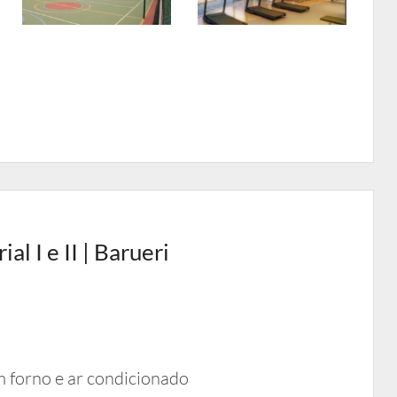
l I e II | Barueri
forno e ar condicionado