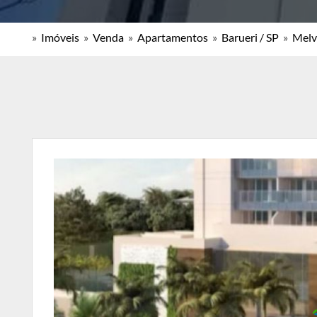
»
Imóveis
»
Venda
»
Apartamentos
»
Barueri / SP
»
Melvi