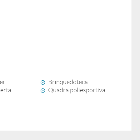
zer
Brinquedoteca
berta
Quadra poliesportiva