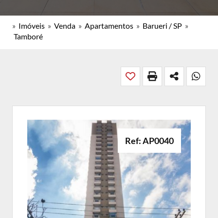
»
Imóveis
»
Venda
»
Apartamentos
»
Barueri / SP
»
Tamboré
Ref: AP0040