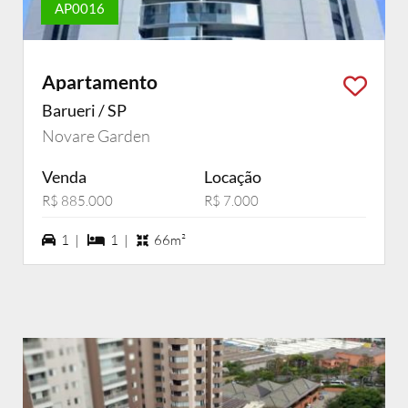
AP0016
Apartamento
Barueri / SP
Novare Garden
Venda
Locação
R$ 885.000
R$ 7.000
1 vagas na garagem
1 dormiórios
1 |
1 |
66m²