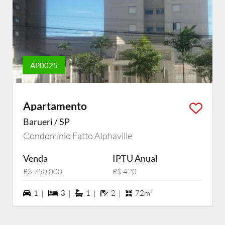
AP0025
Apartamento
Barueri / SP
Condomínio Fatto Alphaville
Venda
IPTU Anual
R$ 750.000
R$ 420
1 vagas na garagem
3 dormiórios
1 suítes
2 banheiros
1 |
3 |
1 |
2 |
72m²