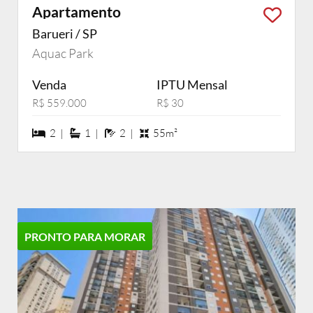
Apartamento
Barueri / SP
Aquac Park
Venda
IPTU Mensal
R$ 559.000
R$ 30
2 dormiórios
1 suítes
2 banheiros
2 |
1 |
2 |
55m²
PRONTO PARA MORAR