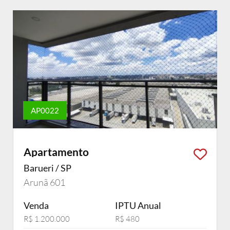
AP0022
Apartamento
Barueri / SP
Arunã 601
Venda
IPTU Anual
R$ 1.200.000
R$ 480