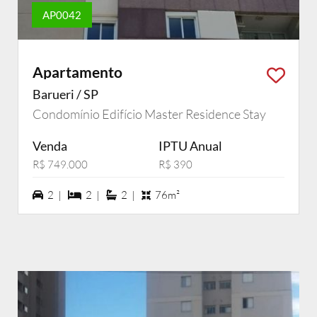
AP0042
Apartamento
Barueri / SP
Condomínio Edifício Master Residence Stay
Venda
IPTU Anual
R$ 749.000
R$ 390
2 vagas na garagem
2 dormiórios
2 suítes
2 |
2 |
2 |
76m²