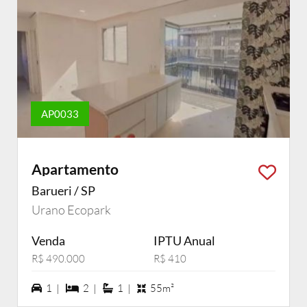
AP0033
Apartamento
Barueri / SP
Urano Ecopark
Venda
IPTU Anual
R$ 490.000
R$ 410
1 vagas na garagem
2 dormiórios
1 suítes
1 |
2 |
1 |
55m²