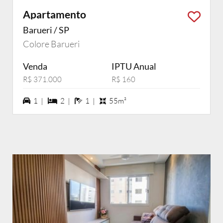
Apartamento
Barueri / SP
Colore Barueri
Venda
IPTU Anual
R$ 371.000
R$ 160
1 vagas na garagem
2 dormiórios
1 banheiros
1 |
2 |
1 |
55m²