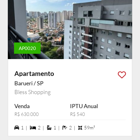
AP0020
Apartamento
Barueri / SP
Bless Shopping
Venda
IPTU Anual
R$ 630.000
R$ 540
1 vagas na garagem
2 dormiórios
1 suítes
2 banheiros
1 |
2 |
1 |
2 |
59m²