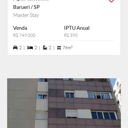
Barueri / SP
Master Stay
Venda
IPTU Anual
R$ 749.000
R$ 390
2 vagas na garagem
2 dormiórios
2 suítes
2 |
2 |
2 |
76m²