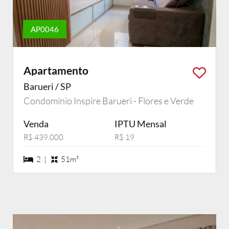
AP0046
Apartamento
Barueri / SP
Condomínio Inspire Barueri - Flores e Verde
Venda
IPTU Mensal
R$ 439.000
R$ 19
2 dormiórios
2 |
51m²