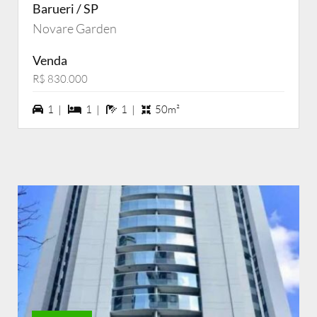
Barueri / SP
Novare Garden
Venda
R$ 830.000
1 vagas na garagem
1 dormiórios
1 banheiros
1 |
1 |
1 |
50m²