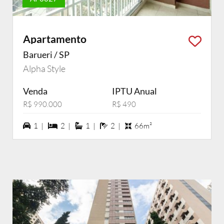
Apartamento
Barueri / SP
Alpha Style
Venda
IPTU Anual
R$ 990.000
R$ 490
1 vagas na garagem
2 dormiórios
1 suítes
2 banheiros
1 |
2 |
1 |
2 |
66m²