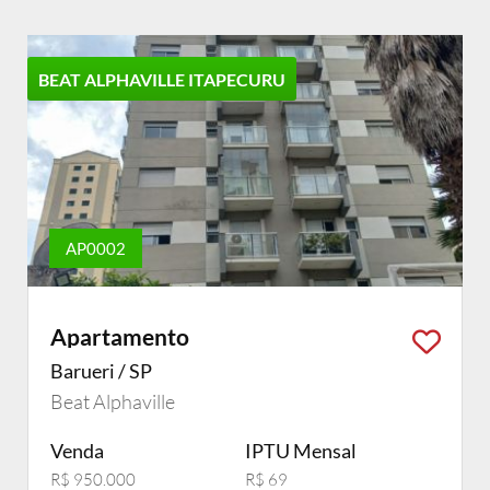
BEAT ALPHAVILLE ITAPECURU
AP0002
Apartamento
Barueri / SP
Beat Alphaville
Venda
IPTU Mensal
R$ 950.000
R$ 69