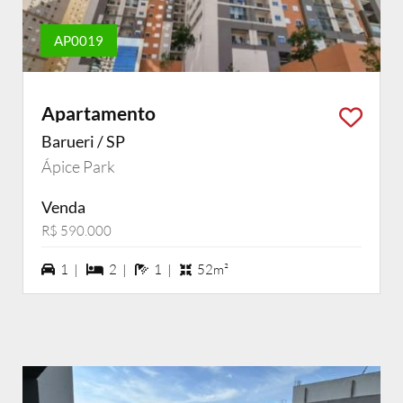
AP0019
Apartamento
Barueri / SP
Ápice Park
Venda
R$ 590.000
1 vagas na garagem
2 dormiórios
1 banheiros
1 |
2 |
1 |
52m²