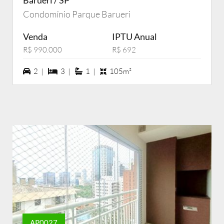
Barueri / SP
Condomínio Parque Barueri
Venda
IPTU Anual
R$ 990.000
R$ 692
2 vagas na garagem
3 dormiórios
1 suítes
2 |
3 |
1 |
105m²
AP0027