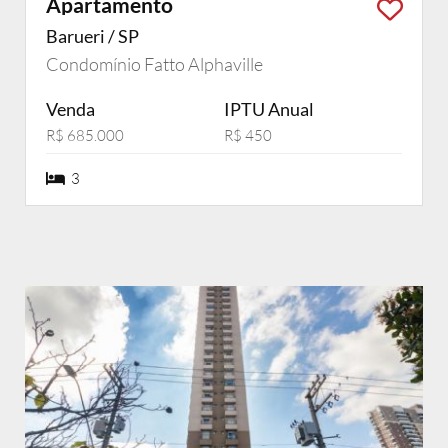
Apartamento
Barueri / SP
Condomínio Fatto Alphaville
Venda
IPTU Anual
R$ 685.000
R$ 450
3 dormiórios
3