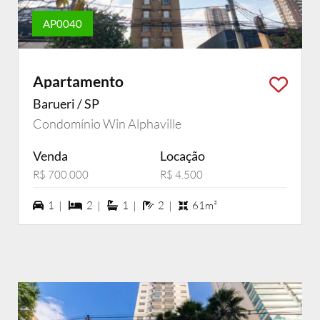
AP0040
Apartamento
Barueri / SP
Condomínio Win Alphaville
Venda
Locação
R$ 700.000
R$ 4.500
1 vagas na garagem
2 dormiórios
1 suítes
2 banheiros
1 |
2 |
1 |
2 |
61m²