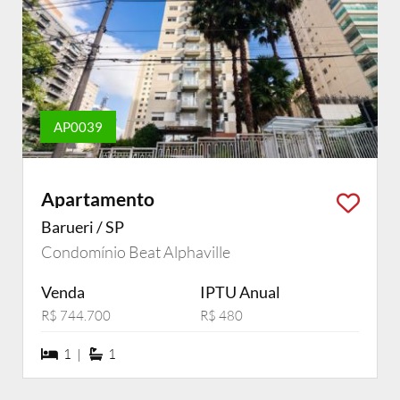
AP0039
Apartamento
Barueri / SP
Condomínio Beat Alphaville
Venda
IPTU Anual
R$ 744.700
R$ 480
1 dormiórios
1 suítes
1 |
1