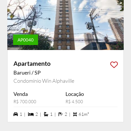
AP0040
Apartamento
Barueri / SP
Condomínio Win Alphaville
Venda
Locação
R$ 700.000
R$ 4.500
1 vagas na garagem
2 dormiórios
1 suítes
2 banheiros
1 |
2 |
1 |
2 |
61m²