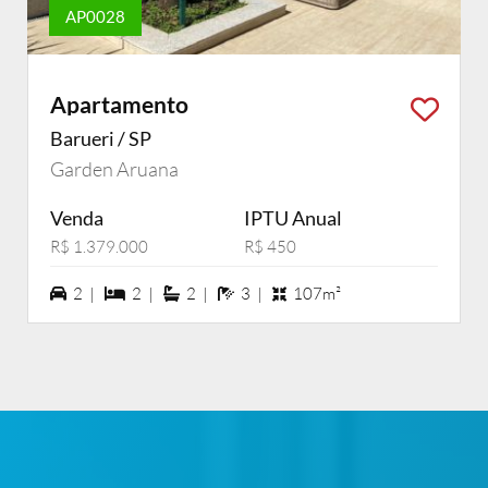
AP0028
Apartamento
Barueri / SP
Garden Aruana
Venda
IPTU Anual
R$ 1.379.000
R$ 450
2 vagas na garagem
2 dormiórios
2 suítes
3 banheiros
2 |
2 |
2 |
3 |
107m²