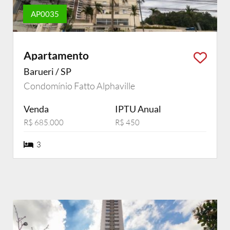
AP0035
Apartamento
Barueri / SP
Condomínio Fatto Alphaville
Venda
IPTU Anual
R$ 685.000
R$ 450
3 dormiórios
3