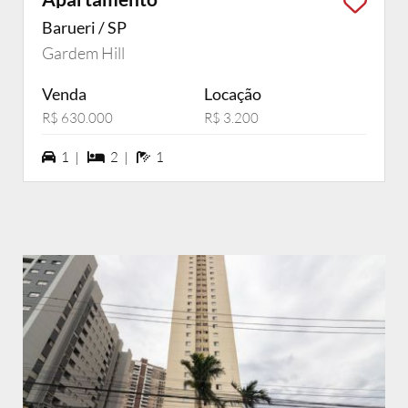
Barueri / SP
Gardem Hill
Venda
Locação
R$ 630.000
R$ 3.200
1 vagas na garagem
2 dormiórios
1 banheiros
1 |
2 |
1