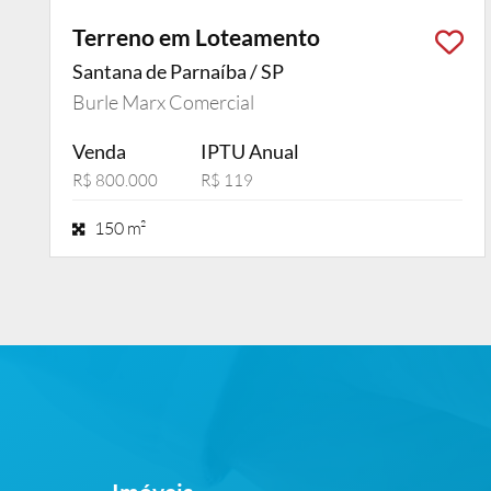
Terreno em Loteamento
Santana de Parnaíba / SP
Burle Marx Comercial
Venda
IPTU Anual
R$ 800.000
R$ 119
150 m²