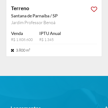
Terreno
Santana de Parnaíba / SP
Jardim Professor Benoá
Venda
IPTU Anual
R$ 1.808.600
R$ 1.345
3.800 m²