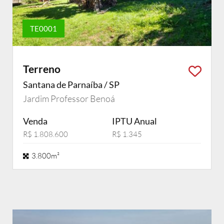
TE0001
Terreno
Santana de Parnaíba / SP
Jardim Professor Benoá
Venda
IPTU Anual
R$ 1.808.600
R$ 1.345
3.800m²