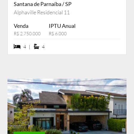
Santana de Parnaíba / SP
Alphaville Residencial 11
Venda
IPTU Anual
R$ 2.750.000
R$ 6.000
4 dormiórios
4 suítes
4 |
4