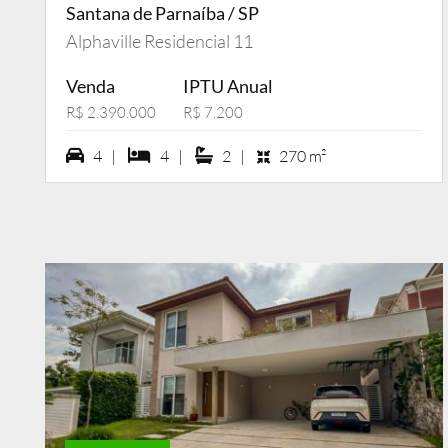
Santana de Parnaíba / SP
Alphaville Residencial 11
Venda
IPTU Anual
R$ 2.390.000
R$ 7.200
4 vagas na garagem
4 dormiórios
2 suítes
4 |
4 |
2 |
270 m²