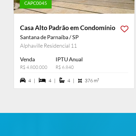
CAPC0045
Casa Alto Padrão em Condomínio
Santana de Parnaíba / SP
Alphaville Residencial 11
Venda
IPTU Anual
R$ 4.800.000
R$ 6.840
4 vagas na garagem
4 dormiórios
4 suítes
4 |
4 |
4 |
376 m²