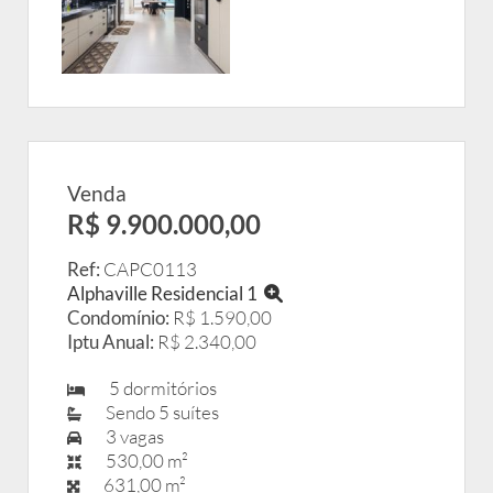
Venda
R$ 9.900.000,00
Ref:
CAPC0113
Alphaville Residencial 1
Condomínio:
R$ 1.590,00
Iptu Anual:
R$ 2.340,00
5 dormitórios
Sendo 5 suítes
3 vagas
530,00 m²
631,00 m²