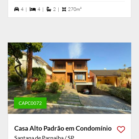
4 vagas na garagem
4 dormiórios
2 suítes
4 |
4 |
2 |
270m²
CAPC0072
Casa Alto Padrão em Condomínio
Santana de Parnaíba / SP