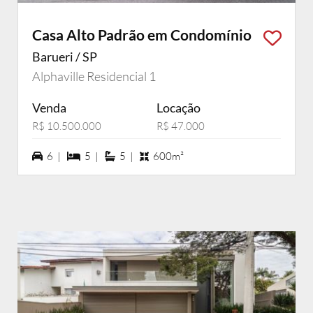
Casa Alto Padrão em Condomínio
Barueri / SP
Alphaville Residencial 1
Venda
Locação
R$ 10.500.000
R$ 47.000
6 vagas na garagem
5 dormiórios
5 suítes
6 |
5 |
5 |
600m²