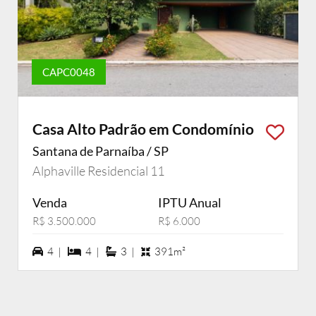
CAPC0048
Casa Alto Padrão em Condomínio
Santana de Parnaíba / SP
Alphaville Residencial 11
Venda
IPTU Anual
R$ 3.500.000
R$ 6.000
4 vagas na garagem
4 dormiórios
3 suítes
4 |
4 |
3 |
391m²