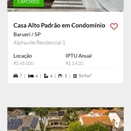
CAPC0002
Casa Alto Padrão em Condomínio
Barueri / SP
Alphaville Residencial 1
Locação
IPTU Anual
R$ 45.000
R$ 3.820
7 vagas na garagem
4 dormiórios
4 suítes
5 banheiros
7 |
4 |
4 |
5 |
569m²