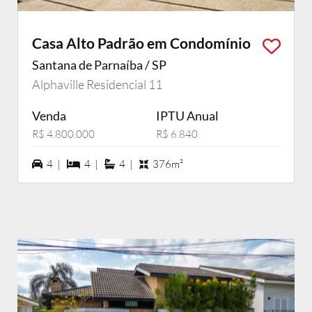
Casa Alto Padrão em Condomínio
Santana de Parnaíba / SP
Alphaville Residencial 11
Venda
IPTU Anual
R$ 4.800.000
R$ 6.840
4 vagas na garagem
4 dormiórios
4 suítes
4 |
4 |
4 |
376m²