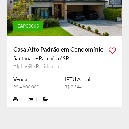
CAPC0065
Casa Alto Padrão em Condomínio
Santana de Parnaíba / SP
Alphaville Residencial 11
Venda
IPTU Anual
R$ 4.800.000
R$ 7.344
4 vagas na garagem
4 dormiórios
4 suítes
4 |
4 |
4