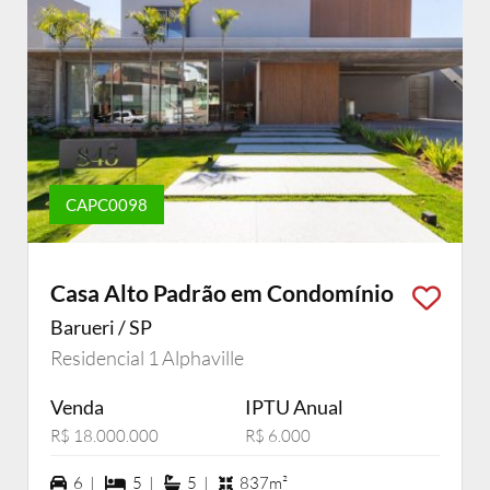
CAPC0098
Casa Alto Padrão em Condomínio
Barueri / SP
Residencial 1 Alphaville
Venda
IPTU Anual
R$ 18.000.000
R$ 6.000
6 vagas na garagem
5 dormiórios
5 suítes
6 |
5 |
5 |
837m²