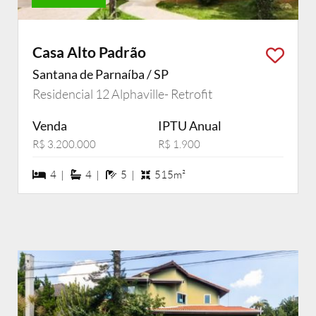
Casa Alto Padrão
Santana de Parnaíba / SP
Residencial 12 Alphaville- Retrofit
Venda
IPTU Anual
R$ 3.200.000
R$ 1.900
4 dormiórios
4 suítes
5 banheiros
4 |
4 |
5 |
515m²