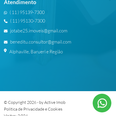
Atendimento
( 11 ) 95139-7300
( 11 ) 95130-7300
jotabe25.imoveis@gmail.com
beneditu.consultor@gmail.com
Alphaville, Barueri e Região
© Copyright 2026 - by
Active Imob
Política de Privacidade e Cookies
Visitas: 2.024