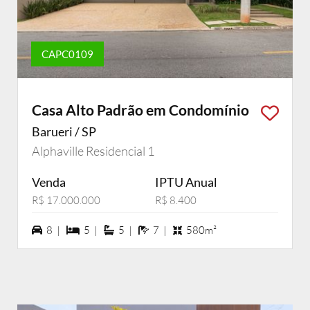
CAPC0109
Casa Alto Padrão em Condomínio
Barueri / SP
Alphaville Residencial 1
Venda
IPTU Anual
R$ 17.000.000
R$ 8.400
8 vagas na garagem
5 dormiórios
5 suítes
7 banheiros
8 |
5 |
5 |
7 |
580m²