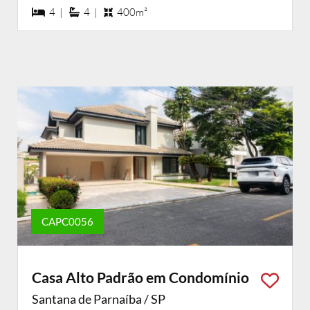
4 dormiórios
4 suítes
4 |
4 |
400m²
CAPC0056
Casa Alto Padrão em Condomínio
Santana de Parnaíba / SP