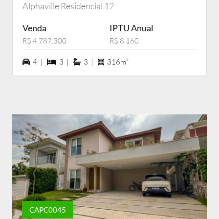
Alphaville Residencial 12
Venda
IPTU Anual
R$ 4.787.300
R$ 8.160
4 vagas na garagem
3 dormiórios
3 suítes
4 |
3 |
3 |
316m²
CAPC0045