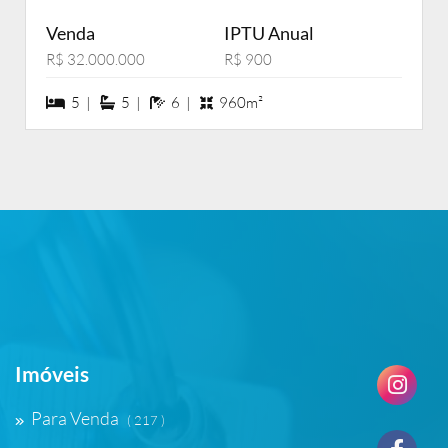
Venda
IPTU Anual
R$ 32.000.000
R$ 900
5 dormiórios
5 suítes
6 banheiros
5 |
5 |
6 |
960m²
Imóveis
Para Venda
( 217 )