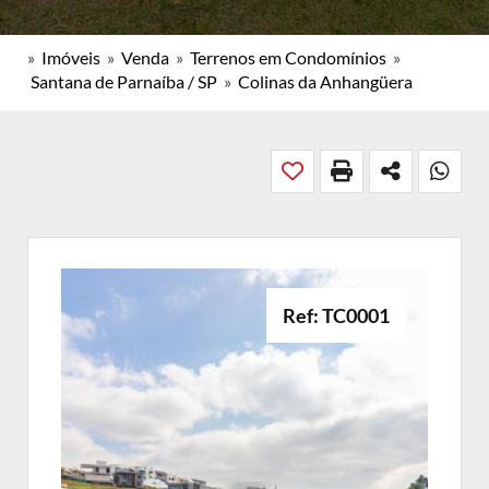
»
Imóveis
»
Venda
»
Terrenos em Condomínios
»
Santana de Parnaíba / SP
»
Colinas da Anhangüera
Ref: TC0001