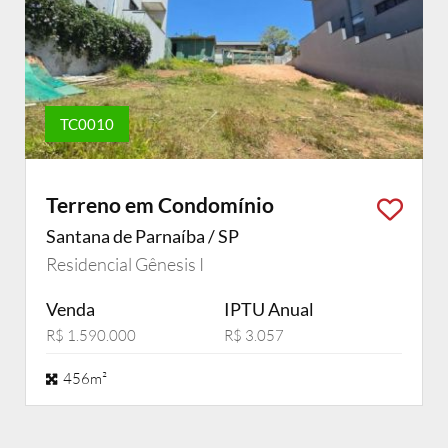
TC0010
Terreno em Condomínio
Santana de Parnaíba / SP
Residencial Gênesis I
Venda
IPTU Anual
R$ 1.590.000
R$ 3.057
456m²