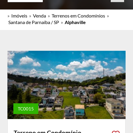
»
Imóveis
»
Venda
»
Terrenos em Condomínios
»
Santana de Parnaíba / SP
»
Alphaville
TC0015
Terreno em Condomínio